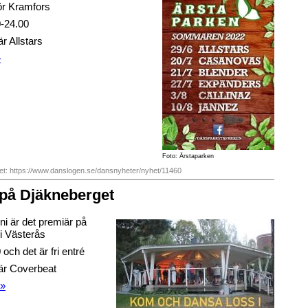
ör Kramfors
0-24.00
r Allstars
»
Foto: Ärstaparken
het: https://www.danslogen.se/dansnyheter/nyhet/11460
på Djäkneberget
ni är det premiär på
i Västerås
 och det är fri entré
är Coverbeat
 »