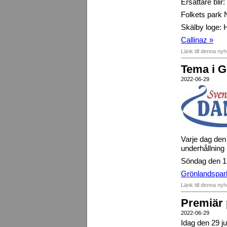
Ersättare blir:
Folkets park N
Skälby loge: 
Callinaz »
Länk till denna ny
Tema i 
2022-06-29
Varje dag den 
underhållning
Söndag den 17 
Grönlandspar
Länk till denna ny
Premiär 
2022-06-29
Idag den 29 ju