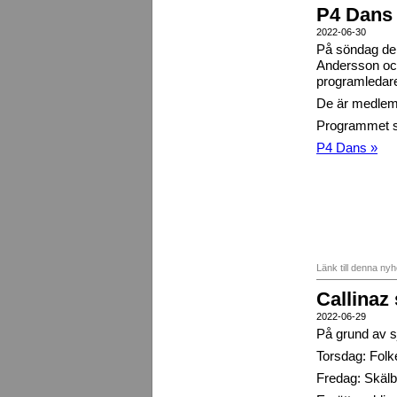
P4 Dans 
2022-06-30
På söndag den 
Andersson oc
programledare
De är medlem
Programmet sä
P4 Dans »
Länk till denna ny
Callinaz 
2022-06-29
På grund av sj
Torsdag: Folk
Fredag: Skälb