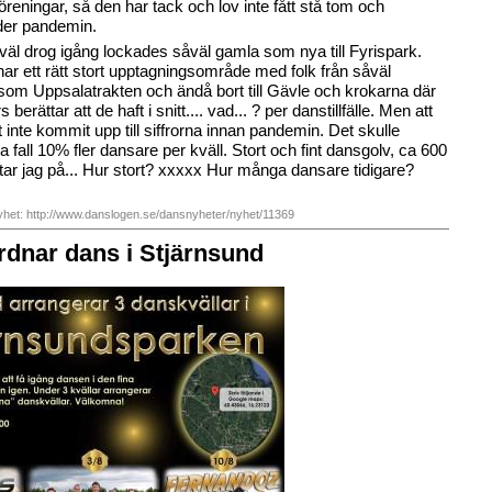
föreningar, så den har tack och lov inte fått stå tom och
er pandemin.
äl drog igång lockades såväl gamla som nya till Fyrispark.
har ett rätt stort upptagningsområde med folk från såväl
om Uppsalatrakten och ändå bort till Gävle och krokarna där
 berättar att de haft i snitt.... vad... ? per danstillfälle. Men att
t inte kommit upp till siffrorna innan pandemin. Det skulle
a fall 10% fler dansare per kväll. Stort och fint dansgolv, ca 600
ittar jag på... Hur stort? xxxxx Hur många dansare tidigare?
nyhet: http://www.danslogen.se/dansnyheter/nyhet/11369
rdnar dans i Stjärnsund