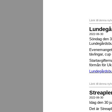
Länk till denna ny
Lundegå
2022-06-30
Söndag den 3 j
Lundegårdsbu
Evenemanget b
tävlingar, cup
Startavgifterna
förmån för Uk
Lundegårdsbu
Länk till denna ny
Streapler
2022-06-30
Idag den 30 j
Det är Streapl