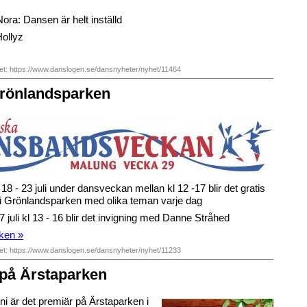
ora: Dansen är helt inställd
Hollyz
het: https://www.danslogen.se/dansnyheter/nyhet/11464
Grönlandsparken
18 - 23 juli under dansveckan mellan kl 12 -17 blir det gratis
 i Grönlandsparken med olika teman varje dag
juli kl 13 - 16 blir det invigning med Danne Stråhed
ken »
het: https://www.danslogen.se/dansnyheter/nyhet/11233
på Ärstaparken
ni är det premiär på Ärstaparken i