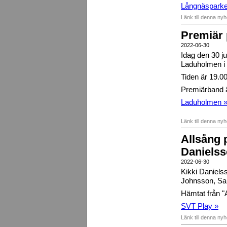
Långnäsparke
Länk till denna ny
Premiär
2022-06-30
Idag den 30 ju
Laduholmen i
Tiden är 19.00
Premiärband 
Laduholmen 
Länk till denna ny
Allsång p
Daniels
2022-06-30
Kikki Danielss
Johnsson, San
Hämtat från "
SVT Play »
Länk till denna ny