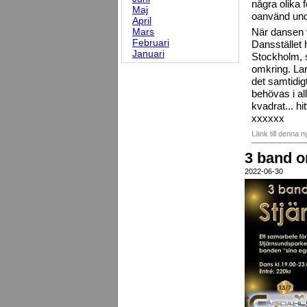
några olika 
Maj
oanvänd und
April
Mars
När dansen v
Februari
Dansstället 
Januari
Stockholm, s
omkring. Lars
det samtidig
behövas i all
kvadrat... h
xxxxxx
Länk till denna 
3 band o
2022-06-30