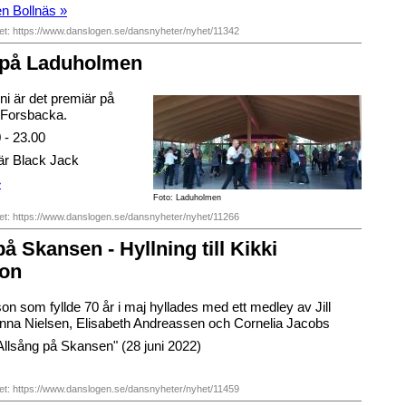
n Bollnäs »
het: https://www.danslogen.se/dansnyheter/nyhet/11342
 på Laduholmen
ni är det premiär på
 Forsbacka.
 - 23.00
är Black Jack
»
Foto: Laduholmen
het: https://www.danslogen.se/dansnyheter/nyhet/11266
å Skansen - Hyllning till Kikki
son
on som fyllde 70 år i maj hyllades med ett medley av Jill
na Nielsen, Elisabeth Andreassen och Cornelia Jacobs
Allsång på Skansen" (28 juni 2022)
het: https://www.danslogen.se/dansnyheter/nyhet/11459