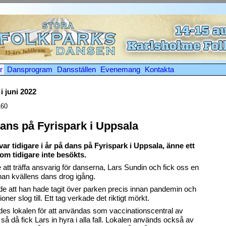
r
Dansprogram
Dansställen
Evenemang
Kontakta
i juni 2022
160
dans på Fyrispark i Uppsala
ar tidigare i år på dans på Fyrispark i Uppsala, änne ett
som tidigare inte besökts.
älle att träffa ansvarig för danserna, Lars Sundin och fick oss en
nan kvällens dans drog igång.
de att han hade tagit över parken precis innan pandemin och
ioner slog till. Ett tag verkade det riktigt mörkt.
es lokalen för att användas som vaccinationscentral av
 så då fick Lars in hyra i alla fall. Lokalen används också av