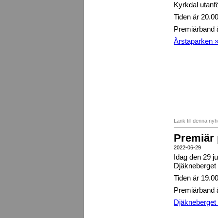
Kyrkdal utanf
Tiden är 20.0
Premiärband ä
Ärstaparken 
Länk till denna ny
Premiär 
2022-06-29
Idag den 29 ju
Djäkneberget 
Tiden är 19.00
Premiärband 
Djäkneberget