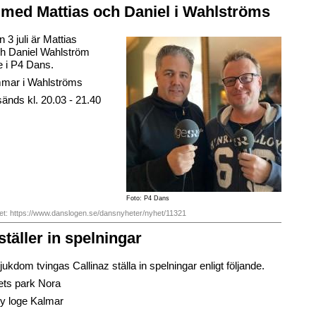
med Mattias och Daniel i Wahlströms
3 juli är Mattias
h Daniel Wahlström
 i P4 Dans.
mar i Wahlströms
nds kl. 20.03 - 21.40
Foto: P4 Dans
het: https://www.danslogen.se/dansnyheter/nyhet/11321
ställer in spelningar
ukdom tvingas Callinaz ställa in spelningar enligt följande.
ets park Nora
y loge Kalmar