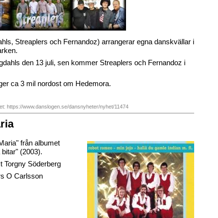
hls, Streaplers och Fernandoz) arrangerar egna danskvällar i
arken.
ngdahls den 13 juli, sen kommer Streaplers och Fernandoz i
gger ca 3 mil nordost om Hedemora.
het: https://www.danslogen.se/dansnyheter/nyhet/11474
ria
Maria" från albumet
bitar" (2003).
t Torgny Söderberg
rs O Carlsson