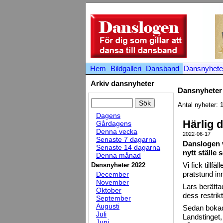
Hem
Bildgalleri
Dansband
Dansnyhete
Arkiv dansnyheter
Dansnyheter 
Antal nyheter: 
Dagens
Härlig 
Gårdagens
Denna vecka
2022-06-17
Senaste 7 dagarna
Danslogen v
Senaste 14 dagarna
nytt ställe 
Denna månad
Vi fick tillf
Dansnyheter 2022
pratstund in
December
November
Lars berätta
Oktober
dess restrikt
September
Augusti
Sedan bokad
Juli
Landstinget,
Juni