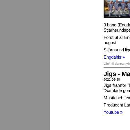
3 band (Engda
Stjärnsundsp
Först ut är E
augusti
Stjärnsund li
Engdahls »
Länk till denna ny
Jigs - Ma
2022-06-30
Jigs framför "
"Samlade goa 
Musik och tex
Producent La
Youtube »