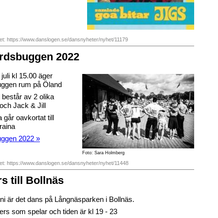
het: https://www.danslogen.se/dansnyheter/nyhet/11179
rdsbuggen 2022
uli kl 15.00 äger
ggen rum på Öland
estår av 2 olika
 och Jack & Jill
 går oavkortat till
raina
ggen 2022 »
Foto: Sara Holmberg
het: https://www.danslogen.se/dansnyheter/nyhet/11448
s till Bollnäs
uni är det dans på Långnäsparken i Bollnäs.
ers som spelar och tiden är kl 19 - 23