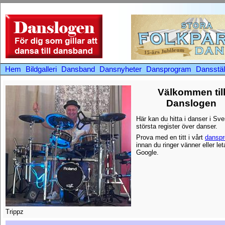
Hem
Bildgalleri
Dansband
Dansnyheter
Dansprogram
Dansstäl
Välkommen til
Danslogen
Här kan du hitta i danser i Sve
största register över danser.
Prova med en titt i vårt
dansp
innan du ringer vänner eller let
Google.
Trippz