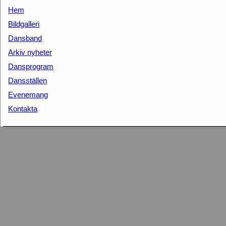
Hem
Bildgalleri
Dansband
Arkiv nyheter
Dansprogram
Dansställen
Evenemang
Kontakta