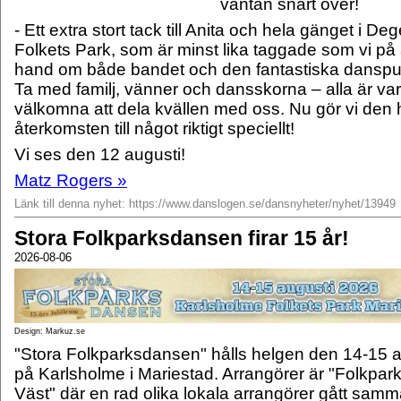
väntan snart över!
- Ett extra stort tack till Anita och hela gänget i Deg
Folkets Park, som är minst lika taggade som vi på a
hand om både bandet och den fantastiska danspu
Ta med familj, vänner och dansskorna – alla är va
välkomna att dela kvällen med oss. Nu gör vi den 
återkomsten till något riktigt speciellt!
Vi ses den 12 augusti!
Matz Rogers »
Länk till denna nyhet: https://www.danslogen.se/dansnyheter/nyhet/13949
Stora Folkparksdansen firar 15 år!
2026-08-06
Design: Markuz.se
"Stora Folkparksdansen" hålls helgen den 14-15 a
på Karlsholme i Mariestad. Arrangörer är "Folkpark
Väst" där en rad olika lokala arrangörer gått samm