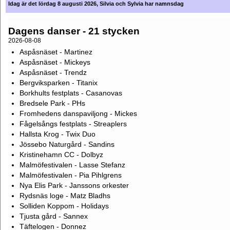
Idag är det lördag 8 augusti 2026, Silvia och Sylvia har namnsdag
Dagens danser - 21 stycken
2026-08-08
Aspåsnäset - Martinez
Aspåsnäset - Mickeys
Aspåsnäset - Trendz
Bergviksparken - Titanix
Borkhults festplats - Casanovas
Bredsele Park - PHs
Fromhedens danspaviljong - Mickes
Fågelsångs festplats - Streaplers
Hallsta Krog - Twix Duo
Jössebo Naturgård - Sandins
Kristinehamn CC - Dolbyz
Malmöfestivalen - Lasse Stefanz
Malmöfestivalen - Pia Pihlgrens
Nya Elis Park - Janssons orkester
Rydsnäs loge - Matz Bladhs
Solliden Koppom - Holidays
Tjusta gård - Sannex
Täftelogen - Donnez