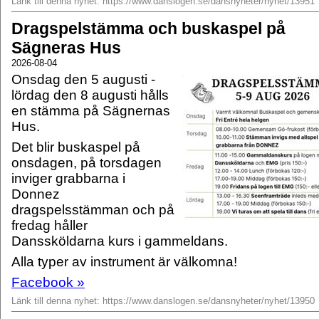
Länk till denna nyhet: https://www.danslogen.se/dansnyheter/nyhet/13951
Dragspelstämma och buskaspel på
Sägneras Hus
2026-08-04
Onsdag den 5 augusti -
lördag den 8 augusti hålls
en stämma på Sägnernas
Hus.
Det blir buskaspel på
onsdagen, på torsdagen
inviger grabbarna i
Donnez
dragspelsstämman och på
fredag håller
Danssköldarna kurs i gammeldans.
Alla typer av instrument är välkomna!
Facebook »
Länk till denna nyhet: https://www.danslogen.se/dansnyheter/nyhet/13950