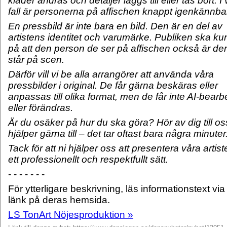
kläder ändras och detaljer läggs till eller tas bort. I
fall är personerna på affischen knappt igenkännba
En pressbild är inte bara en bild. Den är en del av
artistens identitet och varumärke. Publiken ska kun
på att den person de ser på affischen också är d
står på scen.
Därför vill vi be alla arrangörer att använda våra
pressbilder i original. De får gärna beskäras eller
anpassas till olika format, men de får inte AI-bearb
eller förändras.
Är du osäker på hur du ska göra? Hör av dig till os
hjälper gärna till – det tar oftast bara några minuter
Tack för att ni hjälper oss att presentera våra artist
ett professionellt och respektfullt sätt.
- - - - - - -
För ytterligare beskrivning, läs informationstext vi
länk på deras hemsida.
LS TonArt Nöjesproduktion »