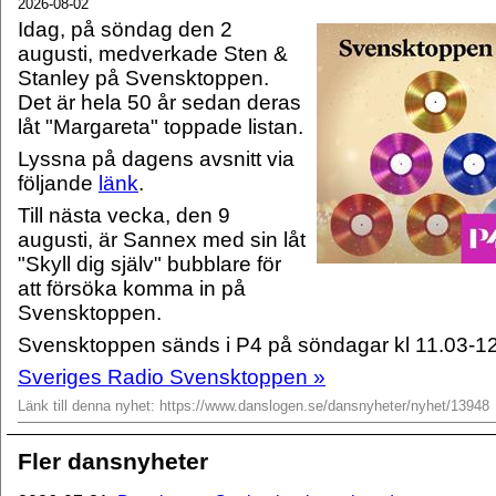
2026-08-02
Idag, på söndag den 2
augusti, medverkade Sten &
Stanley på Svensktoppen.
Det är hela 50 år sedan deras
låt "Margareta" toppade listan.
Lyssna på dagens avsnitt via
följande
länk
.
Till nästa vecka, den 9
augusti, är Sannex med sin låt
"Skyll dig själv" bubblare för
att försöka komma in på
Svensktoppen.
Svensktoppen sänds i P4 på söndagar kl 11.03-12
Sveriges Radio Svensktoppen »
Länk till denna nyhet: https://www.danslogen.se/dansnyheter/nyhet/13948
Fler dansnyheter