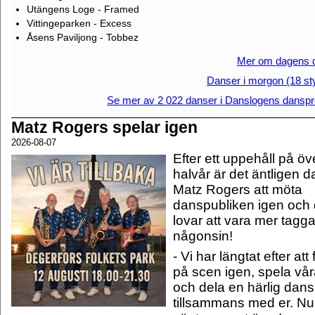
Utängens Loge - Framed
Vittingeparken - Excess
Åsens Paviljong - Tobbez
Mer om dagens 
Danser i morgon (18 st
Se mer av 2 022 danser i Danslogens dansp
Matz Rogers spelar igen
2026-08-07
Efter ett uppehåll på öve
halvår är det äntligen d
Matz Rogers att möta
danspubliken igen och
lovar att vara mer tagg
någonsin!
- Vi har längtat efter att 
på scen igen, spela vår
och dela en härlig dans
tillsammans med er. Nu