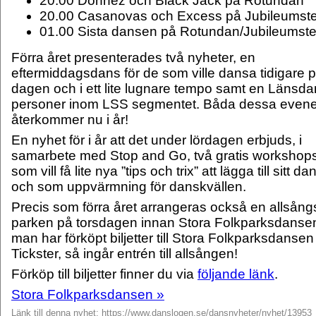
20.00 Donnez och Black Jack på Rotundan
20.00 Casanovas och Excess på Jubileumste
01.00 Sista dansen på Rotundan/Jubileumste
Förra året presenterades två nyheter, en
eftermiddagsdans för de som ville dansa tidigare 
dagen och i ett lite lugnare tempo samt en Länsda
personer inom LSS segmentet. Båda dessa eve
återkommer nu i år!
En nyhet för i år att det under lördagen erbjuds, i
samarbete med Stop and Go, två gratis workshops
som vill få lite nya ”tips och trix” att lägga till sitt 
och som uppvärmning för danskvällen.
Precis som förra året arrangeras också en allsångs
parken på torsdagen innan Stora Folkparksdans
man har förköpt biljetter till Stora Folkparksdansen
Tickster, så ingår entrén till allsången!
Förköp till biljetter finner du via
följande länk
.
Stora Folkparksdansen »
Länk till denna nyhet: https://www.danslogen.se/dansnyheter/nyhet/13953