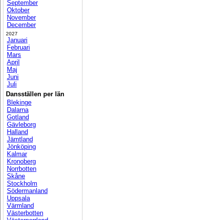
September
Oktober
November
December
2027
Januari
Februari
Mars
April
Maj
Juni
Juli
Dansställen per län
Blekinge
Dalarna
Gotland
Gävleborg
Halland
Jämtland
Jönköping
Kalmar
Kronoberg
Norrbotten
Skåne
Stockholm
Södermanland
Uppsala
Värmland
Västerbotten