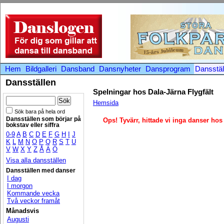
Hem
Bildgalleri
Dansband
Dansnyheter
Dansprogram
Dansstäl
Dansställen
Spelningar hos Dala-Järna Flygfält
Hemsida
Sök bara på hela ord
Dansställen som börjar på
Ops! Tyvärr, hittade vi inga danser hos
bokstav eller siffra
0-9
A
B
C
D
E
F
G
H
I
J
K
L
M
N
O
P
Q
R
S
T
U
V
W
X
Y
Z
Å
Ä
Ö
Visa alla dansställen
Dansställen med danser
I dag
I morgon
Kommande vecka
Två veckor framåt
Månadsvis
Augusti