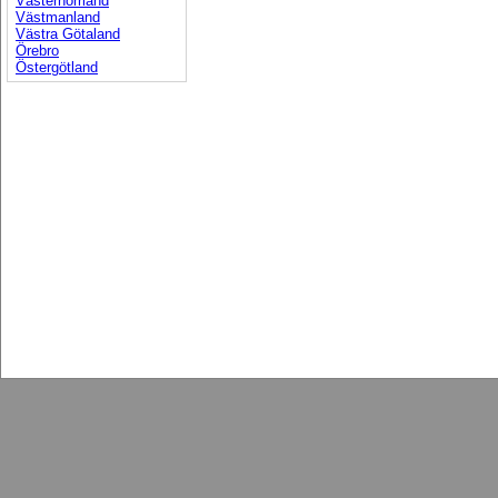
Västernorrland
Västmanland
Västra Götaland
Örebro
Östergötland