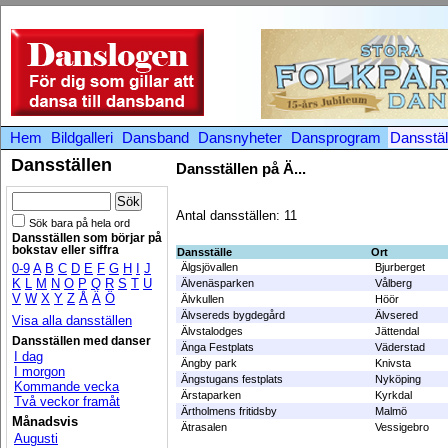
Hem
Bildgalleri
Dansband
Dansnyheter
Dansprogram
Dansstäl
Dansställen
Dansställen på Ä...
Antal dansställen: 11
Sök bara på hela ord
Dansställen som börjar på
bokstav eller siffra
Dansställe
Ort
0-9
A
B
C
D
E
F
G
H
I
J
Älgsjövallen
Bjurberget
K
L
M
N
O
P
Q
R
S
T
U
Älvenäsparken
Vålberg
V
W
X
Y
Z
Å
Ä
Ö
Älvkullen
Höör
Älvsereds bygdegård
Älvsered
Visa alla dansställen
Älvstalodges
Jättendal
Dansställen med danser
Änga Festplats
Väderstad
I dag
Ängby park
Knivsta
I morgon
Ängstugans festplats
Nyköping
Kommande vecka
Ärstaparken
Kyrkdal
Två veckor framåt
Ärtholmens fritidsby
Malmö
Månadsvis
Ätrasalen
Vessigebro
Augusti