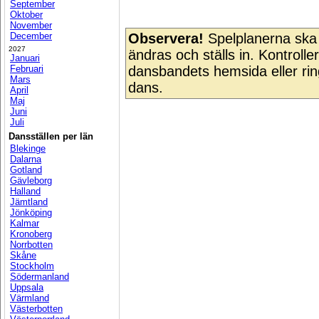
September
Oktober
November
December
Observera!
Spelplanerna ska 
2027
ändras och ställs in. Kontroll
Januari
Februari
dansbandets hemsida eller ring
Mars
dans.
April
Maj
Juni
Juli
Dansställen per län
Blekinge
Dalarna
Gotland
Gävleborg
Halland
Jämtland
Jönköping
Kalmar
Kronoberg
Norrbotten
Skåne
Stockholm
Södermanland
Uppsala
Värmland
Västerbotten