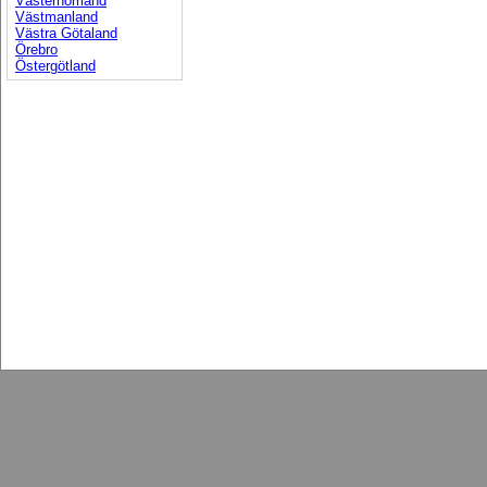
Västernorrland
Västmanland
Västra Götaland
Örebro
Östergötland