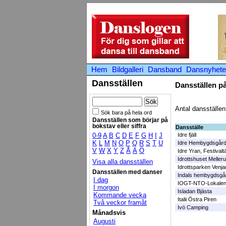
Hem
Bildgalleri
Dansband
Dansnyhete
Dansställen
Dansställen på 
Antal dansställen
Sök bara på hela ord
Dansställen som börjar på
bokstav eller siffra
Dansställe
0-9
A
B
C
D
E
F
G
H
I
J
Idre fjäll
K
L
M
N
O
P
Q
R
S
T
U
Idre Hembygdsgår
V
W
X
Y
Z
Å
Ä
Ö
Idre Yran, Festivaltä
Idrottshuset Meller
Visa alla dansställen
Idrottsparken Venja
Dansställen med danser
Indals hembygdsgå
I dag
IOGT-NTO-Lokalen
I morgon
Isladan Bjästa
Kommande vecka
Italii Östra Piren
Två veckor framåt
Ivö Camping
Månadsvis
Augusti