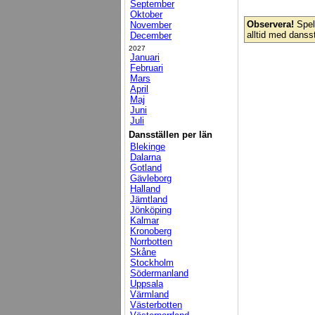
September
Oktober
Observera!
Spelp
November
alltid med danss
December
2027
Januari
Februari
Mars
April
Maj
Juni
Juli
Dansställen per län
Blekinge
Dalarna
Gotland
Gävleborg
Halland
Jämtland
Jönköping
Kalmar
Kronoberg
Norrbotten
Skåne
Stockholm
Södermanland
Uppsala
Värmland
Västerbotten