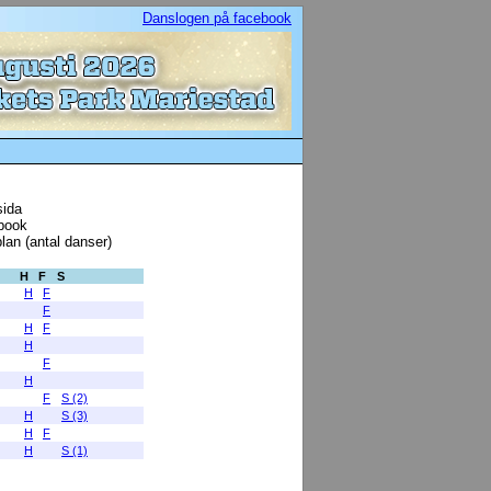
Danslogen på facebook
ida
book
lan (antal danser)
H
F
S
H
F
F
H
F
H
F
H
F
S (2)
H
S (3)
H
F
H
S (1)