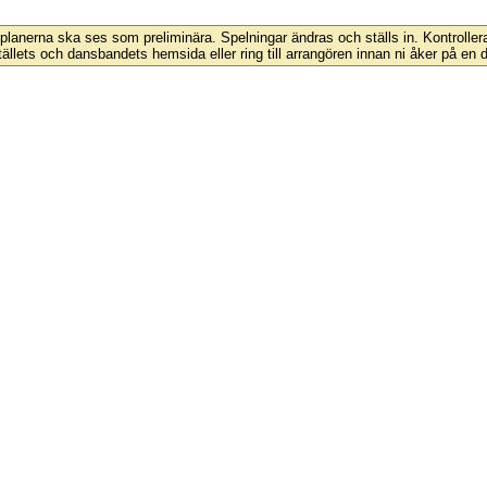
lanerna ska ses som preliminära. Spelningar ändras och ställs in. Kontrolle
tällets och dansbandets hemsida eller ring till arrangören innan ni åker på en 