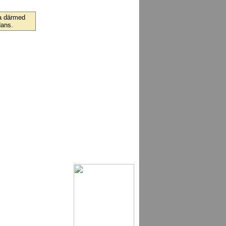
ra därmed
dans.