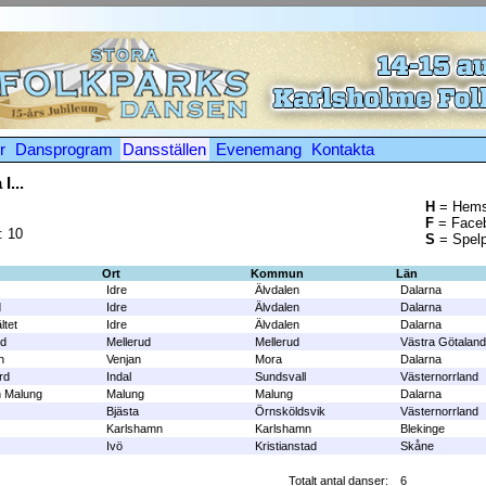
r
Dansprogram
Dansställen
Evenemang
Kontakta
I...
H
= Hems
F
= Face
: 10
S
= Spelp
Ort
Kommun
Län
Idre
Älvdalen
Dalarna
d
Idre
Älvdalen
Dalarna
ltet
Idre
Älvdalen
Dalarna
ud
Mellerud
Mellerud
Västra Götaland
n
Venjan
Mora
Dalarna
rd
Indal
Sundsvall
Västernorrland
 Malung
Malung
Malung
Dalarna
Bjästa
Örnsköldsvik
Västernorrland
Karlshamn
Karlshamn
Blekinge
Ivö
Kristianstad
Skåne
Totalt antal danser:
6