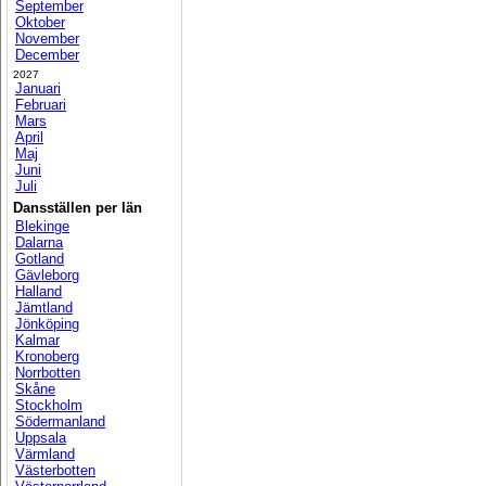
September
Oktober
November
December
2027
Januari
Februari
Mars
April
Maj
Juni
Juli
Dansställen per län
Blekinge
Dalarna
Gotland
Gävleborg
Halland
Jämtland
Jönköping
Kalmar
Kronoberg
Norrbotten
Skåne
Stockholm
Södermanland
Uppsala
Värmland
Västerbotten