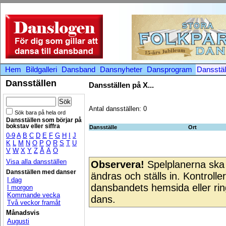
Hem
Bildgalleri
Dansband
Dansnyheter
Dansprogram
Dansstäl
Dansställen
Dansställen på X...
Antal dansställen: 0
Sök bara på hela ord
Dansställen som börjar på
bokstav eller siffra
Dansställe
Ort
0-9
A
B
C
D
E
F
G
H
I
J
K
L
M
N
O
P
Q
R
S
T
U
V
W
X
Y
Z
Å
Ä
Ö
Visa alla dansställen
Observera!
Spelplanerna ska 
Dansställen med danser
ändras och ställs in. Kontroll
I dag
dansbandets hemsida eller ring
I morgon
Kommande vecka
dans.
Två veckor framåt
Månadsvis
Augusti