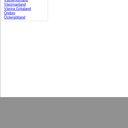
Västernorrland
Västmanland
Västra Götaland
Örebro
Östergötland