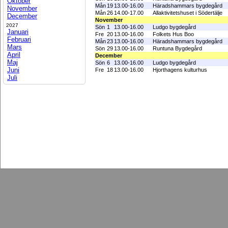
Oktober
Mån
19
13.00-16.00
Häradshammars bygdegård
November
Mån
26
14.00-17.00
Allaktivitetshuset i Södertälje
December
November
2027
Sön
1
13.00-16.00
Ludgo bygdegård
Januari
Fre
20
13.00-16.00
Folkets Hus Boo
Februari
Mån
23
13.00-16.00
Häradshammars bygdegård
Mars
Sön
29
13.00-16.00
Runtuna Bygdegård
April
December
Maj
Sön
6
13.00-16.00
Ludgo bygdegård
Juni
Fre
18
13.00-16.00
Hjorthagens kulturhus
Juli