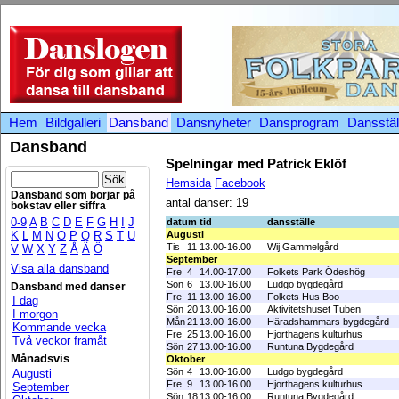
Hem
Bildgalleri
Dansband
Dansnyheter
Dansprogram
Dansstäl
Dansband
Spelningar med Patrick Eklöf
Hemsida
Facebook
Dansband som börjar på
antal danser: 19
bokstav eller siffra
0-9
A
B
C
D
E
F
G
H
I
J
datum
tid
dansställe
K
L
M
N
O
P
Q
R
S
T
U
Augusti
Tis
11
13.00-16.00
Wij Gammelgård
V
W
X
Y
Z
Å
Ä
Ö
September
Visa alla dansband
Fre
4
14.00-17.00
Folkets Park Ödeshög
Sön
6
13.00-16.00
Ludgo bygdegård
Dansband med danser
Fre
11
13.00-16.00
Folkets Hus Boo
I dag
Sön
20
13.00-16.00
Aktivitetshuset Tuben
I morgon
Mån
21
13.00-16.00
Häradshammars bygdegård
Kommande vecka
Fre
25
13.00-16.00
Hjorthagens kulturhus
Två veckor framåt
Sön
27
13.00-16.00
Runtuna Bygdegård
Månadsvis
Oktober
Sön
4
13.00-16.00
Ludgo bygdegård
Augusti
Fre
9
13.00-16.00
Hjorthagens kulturhus
September
Sön
18
13.00-16.00
Runtuna Bygdegård