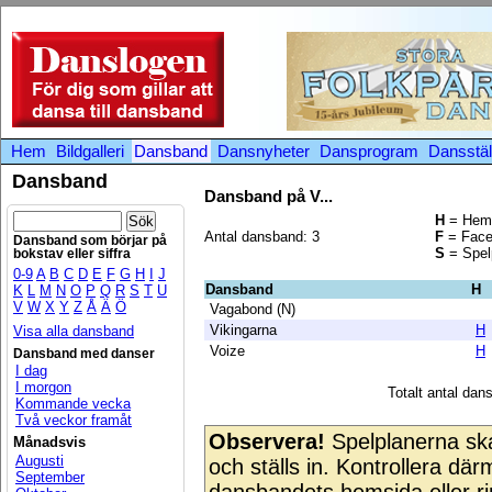
Hem
Bildgalleri
Dansband
Dansnyheter
Dansprogram
Dansstäl
Dansband
Dansband på V...
H
= Hem
Antal dansband: 3
F
= Face
Dansband som börjar på
S
= Spelp
bokstav eller siffra
0-9
A
B
C
D
E
F
G
H
I
J
Dansband
H
K
L
M
N
O
P
Q
R
S
T
U
V
W
X
Y
Z
Å
Ä
Ö
Vagabond (N)
Vikingarna
H
Visa alla dansband
Voize
H
Dansband med danser
I dag
I morgon
Totalt antal da
Kommande vecka
Två veckor framåt
Observera!
Spelplanerna ska
Månadsvis
Augusti
och ställs in. Kontrollera dä
September