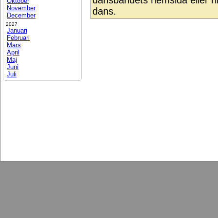
dansbandets hemsida eller rin
Oktober
November
dans.
December
2027
Januari
Februari
Mars
April
Maj
Juni
Juli