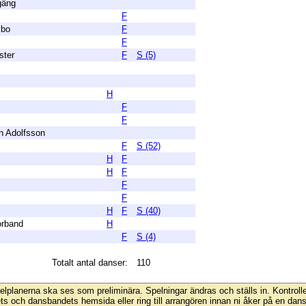
gäng
F
mbo
F
F
ster
F
S (5)
H
F
F
n Adolfsson
F
S (52)
H
F
H
F
F
F
H
F
S (40)
orband
H
F
S (4)
Totalt antal danser:
110
lplanerna ska ses som preliminära. Spelningar ändras och ställs in. Kontrolle
ts och dansbandets hemsida eller ring till arrangören innan ni åker på en dans