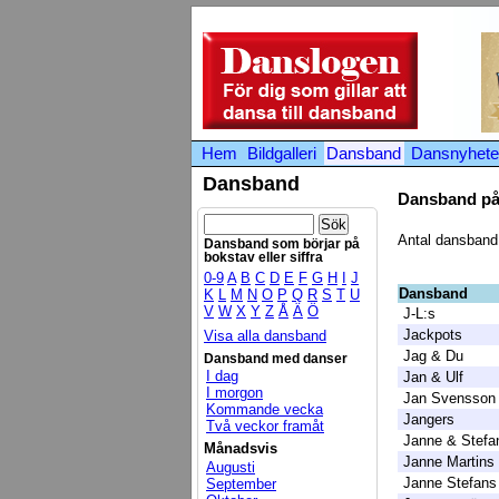
Hem
Bildgalleri
Dansband
Dansnyhete
Dansband
Dansband på 
Antal dansband
Dansband som börjar på
bokstav eller siffra
0-9
A
B
C
D
E
F
G
H
I
J
Dansband
K
L
M
N
O
P
Q
R
S
T
U
V
W
X
Y
Z
Å
Ä
Ö
J-L:s
Jackpots
Visa alla dansband
Jag & Du
Dansband med danser
I dag
Jan & Ulf
I morgon
Jan Svensson
Kommande vecka
Jangers
Två veckor framåt
Janne & Stefa
Månadsvis
Janne Martins
Augusti
Janne Stefans
September