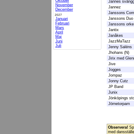
Oktober
Jannes sväng
November
Jannez
December
Janssons Co
2027
Janssons Duo
Januari
Februari
Janssons orke
Mars
Jantix
April
Janåkes
Maj
Juni
JazzMaTazz
Juli
Jenny Saléns
Jhohans (N)
Jirix med Glen
Jive
Jogges
Jompaz
Jonny Cutz
JP Band
Junix
Jönköpings st
Jörnetorparn
Observera!
Spe
med dansställe