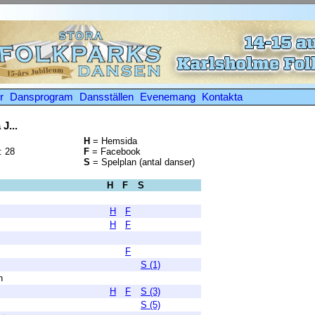
r
Dansprogram
Dansställen
Evenemang
Kontakta
J...
H
= Hemsida
: 28
F
= Facebook
S
= Spelplan (antal danser)
H
F
S
H
F
H
F
F
S (1)
n
H
F
S (3)
S (5)