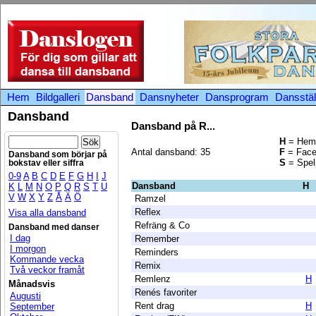
Hem
Bildgalleri
Dansband
Dansnyheter
Dansprogram
Dansstäl
Dansband
Dansband på R...
H
= Hem
Antal dansband: 35
F
= Face
Dansband som börjar på
S
= Spelp
bokstav eller siffra
0-9
A
B
C
D
E
F
G
H
I
J
Dansband
H
K
L
M
N
O
P
Q
R
S
T
U
V
W
X
Y
Z
Å
Ä
Ö
Ramzel
Reflex
Visa alla dansband
Refräng & Co
Dansband med danser
I dag
Remember
I morgon
Reminders
Kommande vecka
Remix
Två veckor framåt
Remlenz
H
Månadsvis
Renés favoriter
Augusti
Rent drag
H
September