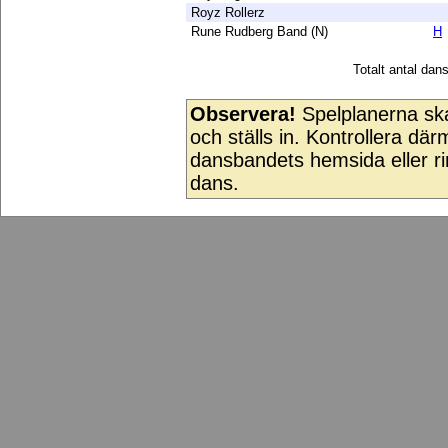
Royz Rollerz
Rune Rudberg Band (N)
H
Totalt antal da
Observera!
Spelplanerna ska
och ställs in. Kontrollera dä
dansbandets hemsida eller rin
dans.