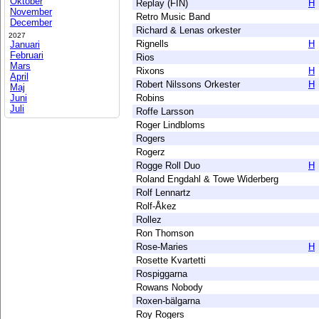
Oktober
Replay (FIN)
H
November
Retro Music Band
December
Richard & Lenas orkester
2027
Rignells
H
Januari
Februari
Rios
Mars
Rixons
H
April
Robert Nilssons Orkester
H
Maj
Juni
Robins
Juli
Roffe Larsson
Roger Lindbloms
Rogers
Rogerz
Rogge Roll Duo
H
Roland Engdahl & Towe Widerberg
Rolf Lennartz
Rolf-Åkez
Rollez
Ron Thomson
Rose-Maries
H
Rosette Kvartetti
Rospiggarna
Rowans Nobody
Roxen-bälgarna
Roy Rogers