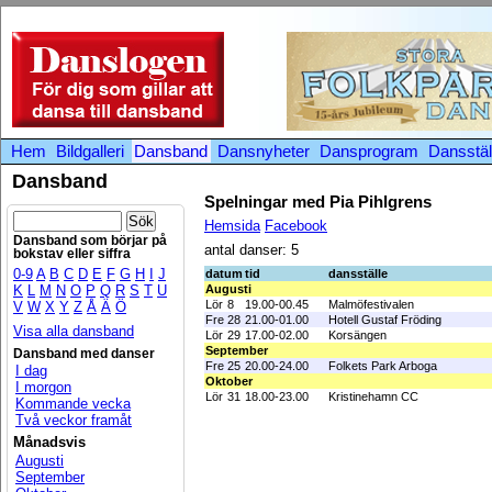
Hem
Bildgalleri
Dansband
Dansnyheter
Dansprogram
Dansstäl
Dansband
Spelningar med Pia Pihlgrens
Hemsida
Facebook
Dansband som börjar på
antal danser: 5
bokstav eller siffra
0-9
A
B
C
D
E
F
G
H
I
J
datum
tid
dansställe
K
L
M
N
O
P
Q
R
S
T
U
Augusti
Lör
8
19.00-00.45
Malmöfestivalen
V
W
X
Y
Z
Å
Ä
Ö
Fre
28
21.00-01.00
Hotell Gustaf Fröding
Visa alla dansband
Lör
29
17.00-02.00
Korsängen
September
Dansband med danser
Fre
25
20.00-24.00
Folkets Park Arboga
I dag
Oktober
I morgon
Lör
31
18.00-23.00
Kristinehamn CC
Kommande vecka
Två veckor framåt
Månadsvis
Augusti
September