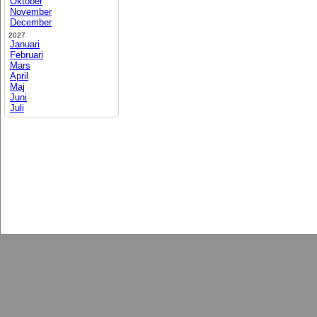
Oktober
November
December
2027
Januari
Februari
Mars
April
Maj
Juni
Juli