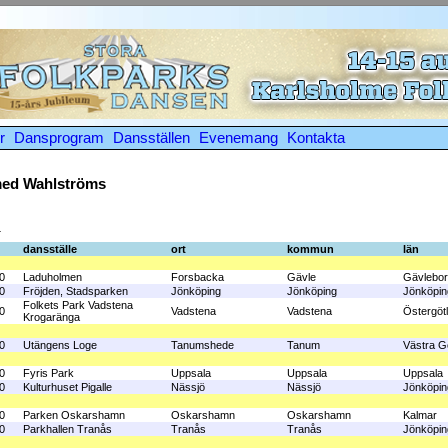
r
Dansprogram
Dansställen
Evenemang
Kontakta
med Wahlströms
1
dansställe
ort
kommun
län
0
Laduholmen
Forsbacka
Gävle
Gävlebo
0
Fröjden, Stadsparken
Jönköping
Jönköping
Jönköpin
Folkets Park Vadstena
0
Vadstena
Vadstena
Östergöt
Krogaränga
0
Utängens Loge
Tanumshede
Tanum
Västra G
0
Fyris Park
Uppsala
Uppsala
Uppsala
0
Kulturhuset Pigalle
Nässjö
Nässjö
Jönköpin
0
Parken Oskarshamn
Oskarshamn
Oskarshamn
Kalmar
0
Parkhallen Tranås
Tranås
Tranås
Jönköpin