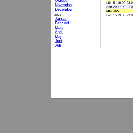
Oktober
Lör
5
19.00-23.0
November
Sön
20
17.00-21.0
December
Maj 2027
2027
Lör
15
19.00-23.0
Januari
Februari
Mars
April
Maj
Juni
Juli