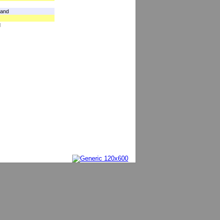
land
d