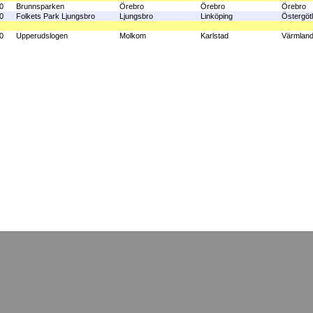
0
Brunnsparken
Örebro
Örebro
Örebro
0
Folkets Park Ljungsbro
Ljungsbro
Linköping
Östergöt
0
Upperudslogen
Molkom
Karlstad
Värmlan