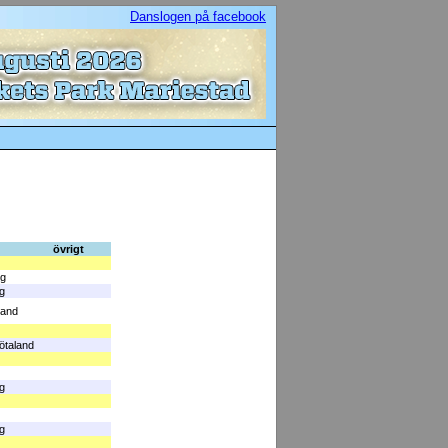
Danslogen på facebook
övrigt
rg
g
land
ötaland
g
g