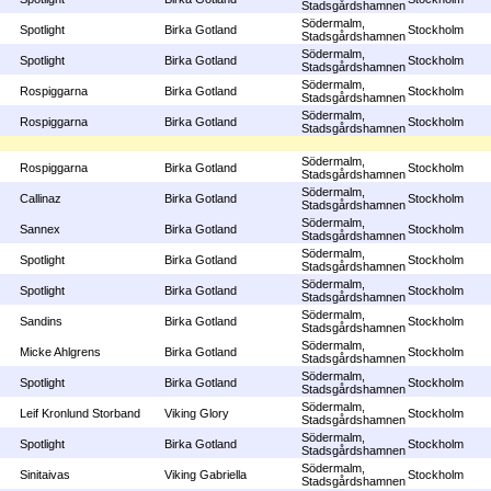
Stadsgårdshamnen
Södermalm,
Spotlight
Birka Gotland
Stockholm
Stadsgårdshamnen
Södermalm,
Spotlight
Birka Gotland
Stockholm
Stadsgårdshamnen
Södermalm,
Rospiggarna
Birka Gotland
Stockholm
Stadsgårdshamnen
Södermalm,
Rospiggarna
Birka Gotland
Stockholm
Stadsgårdshamnen
Södermalm,
Rospiggarna
Birka Gotland
Stockholm
Stadsgårdshamnen
Södermalm,
Callinaz
Birka Gotland
Stockholm
Stadsgårdshamnen
Södermalm,
Sannex
Birka Gotland
Stockholm
Stadsgårdshamnen
Södermalm,
Spotlight
Birka Gotland
Stockholm
Stadsgårdshamnen
Södermalm,
Spotlight
Birka Gotland
Stockholm
Stadsgårdshamnen
Södermalm,
Sandins
Birka Gotland
Stockholm
Stadsgårdshamnen
Södermalm,
Micke Ahlgrens
Birka Gotland
Stockholm
Stadsgårdshamnen
Södermalm,
Spotlight
Birka Gotland
Stockholm
Stadsgårdshamnen
Södermalm,
Leif Kronlund Storband
Viking Glory
Stockholm
Stadsgårdshamnen
Södermalm,
Spotlight
Birka Gotland
Stockholm
Stadsgårdshamnen
Södermalm,
Sinitaivas
Viking Gabriella
Stockholm
Stadsgårdshamnen