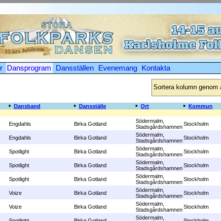
r
Dansprogram
Dansställen
Evenemang
Kontakta
Sortera kolumn genom at
Dansband
Dansställe
Ort
Kommun
Södermalm,
Engdahls
Birka Gotland
Stockholm
Stadsgårdshamnen
Södermalm,
Engdahls
Birka Gotland
Stockholm
Stadsgårdshamnen
Södermalm,
Spotlight
Birka Gotland
Stockholm
Stadsgårdshamnen
Södermalm,
Spotlight
Birka Gotland
Stockholm
Stadsgårdshamnen
Södermalm,
Spotlight
Birka Gotland
Stockholm
Stadsgårdshamnen
Södermalm,
Voize
Birka Gotland
Stockholm
Stadsgårdshamnen
Södermalm,
Voize
Birka Gotland
Stockholm
Stadsgårdshamnen
Södermalm,
Spotlight
Birka Gotland
Stockholm