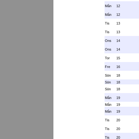
Mån
12
Mån
12
Tis
13
Tis
13
Ons
14
Ons
14
Tor
15
Fre
16
Sön
18
Sön
18
Sön
18
Mån
19
Mån
19
Mån
19
Tis
20
Tis
20
Tis
20