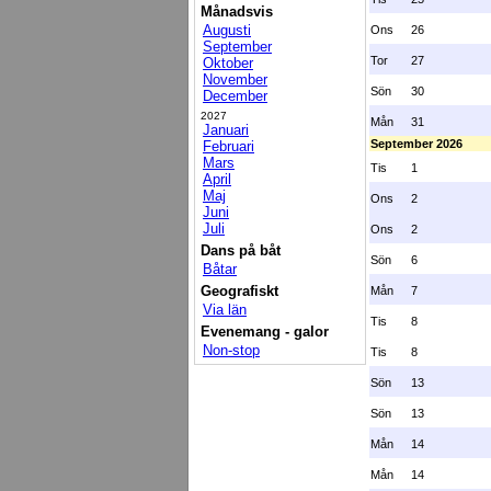
Månadsvis
Augusti
Ons
26
September
Tor
27
Oktober
November
Sön
30
December
2027
Mån
31
Januari
September 2026
Februari
Mars
Tis
1
April
Maj
Ons
2
Juni
Juli
Ons
2
Dans på båt
Sön
6
Båtar
Geografiskt
Mån
7
Via län
Tis
8
Evenemang - galor
Non-stop
Tis
8
Sön
13
Sön
13
Mån
14
Mån
14