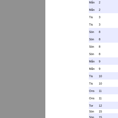
Mån
2
Mån
2
Tis
3
Tis
3
Sön
8
Sön
8
Sön
8
Sön
8
Mån
9
Mån
9
Tis
10
Tis
10
Ons
11
Ons
11
Tor
12
Sön
15
Sön
15