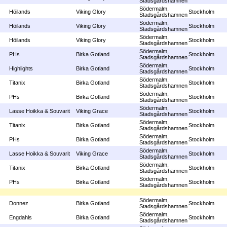
Stadsgårdshamnen
Södermalm,
Höilands
Viking Glory
Stockholm
Stadsgårdshamnen
Södermalm,
Höilands
Viking Glory
Stockholm
Stadsgårdshamnen
Södermalm,
Höilands
Viking Glory
Stockholm
Stadsgårdshamnen
Södermalm,
PHs
Birka Gotland
Stockholm
Stadsgårdshamnen
Södermalm,
Highlights
Birka Gotland
Stockholm
Stadsgårdshamnen
Södermalm,
Titanix
Birka Gotland
Stockholm
Stadsgårdshamnen
Södermalm,
PHs
Birka Gotland
Stockholm
Stadsgårdshamnen
Södermalm,
Lasse Hoikka & Souvarit
Viking Grace
Stockholm
Stadsgårdshamnen
Södermalm,
Titanix
Birka Gotland
Stockholm
Stadsgårdshamnen
Södermalm,
PHs
Birka Gotland
Stockholm
Stadsgårdshamnen
Södermalm,
Lasse Hoikka & Souvarit
Viking Grace
Stockholm
Stadsgårdshamnen
Södermalm,
Titanix
Birka Gotland
Stockholm
Stadsgårdshamnen
Södermalm,
PHs
Birka Gotland
Stockholm
Stadsgårdshamnen
Södermalm,
Donnez
Birka Gotland
Stockholm
Stadsgårdshamnen
Södermalm,
Engdahls
Birka Gotland
Stockholm
Stadsgårdshamnen