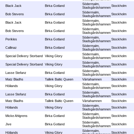
Södermalm,
Black Jack
Birka Gotland
Stockholm
Stadsgårdshamnen
Södermalm,
Bob Stevens
Birka Gotland
Stockholm
Stadsgårdshamnen
Södermalm,
Black Jack
Birka Gotland
Stockholm
Stadsgårdshamnen
Södermalm,
Bob Stevens
Birka Gotland
Stockholm
Stadsgårdshamnen
Södermalm,
Perikles
Birka Gotland
Stockholm
Stadsgårdshamnen
Södermalm,
Callinaz
Birka Gotland
Stockholm
Stadsgårdshamnen
Södermalm,
Special Delivery Storband
Viking Glory
Stockholm
Stadsgårdshamnen
Södermalm,
Special Delivery Storband
Viking Glory
Stockholm
Stadsgårdshamnen
Södermalm,
Lasse Stefanz
Birka Gotland
Stockholm
Stadsgårdshamnen
Matz Bladhs
Tallink Baltic Queen
Värtahamnen
Stockholm
Södermalm,
Höilands
Viking Glory
Stockholm
Stadsgårdshamnen
Södermalm,
Lasse Stefanz
Birka Gotland
Stockholm
Stadsgårdshamnen
Matz Bladhs
Tallink Baltic Queen
Värtahamnen
Stockholm
Södermalm,
Höilands
Viking Glory
Stockholm
Stadsgårdshamnen
Södermalm,
Micke Ahlgrens
Birka Gotland
Stockholm
Stadsgårdshamnen
Södermalm,
Jive
Birka Gotland
Stockholm
Stadsgårdshamnen
Södermalm,
Höilands
Viking Glory
Stockholm