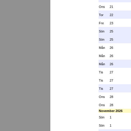
Ons
21
Tor
22
Fre
23
Sön
25
Sön
25
Mån
26
Mån
26
Mån
26
Tis
27
Tis
27
Tis
27
Ons
28
Ons
28
November 2026
Sön
1
Sön
1