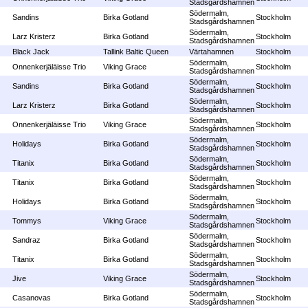
Stadsgårdshamnen
Södermalm,
Sandins
Birka Gotland
Stockholm
Stadsgårdshamnen
Södermalm,
Larz Kristerz
Birka Gotland
Stockholm
Stadsgårdshamnen
Black Jack
Tallink Baltic Queen
Värtahamnen
Stockholm
Södermalm,
Onnenkerjäläisse Trio
Viking Grace
Stockholm
Stadsgårdshamnen
Södermalm,
Sandins
Birka Gotland
Stockholm
Stadsgårdshamnen
Södermalm,
Larz Kristerz
Birka Gotland
Stockholm
Stadsgårdshamnen
Södermalm,
Onnenkerjäläisse Trio
Viking Grace
Stockholm
Stadsgårdshamnen
Södermalm,
Holidays
Birka Gotland
Stockholm
Stadsgårdshamnen
Södermalm,
Titanix
Birka Gotland
Stockholm
Stadsgårdshamnen
Södermalm,
Titanix
Birka Gotland
Stockholm
Stadsgårdshamnen
Södermalm,
Holidays
Birka Gotland
Stockholm
Stadsgårdshamnen
Södermalm,
Tommys
Viking Grace
Stockholm
Stadsgårdshamnen
Södermalm,
Sandraz
Birka Gotland
Stockholm
Stadsgårdshamnen
Södermalm,
Titanix
Birka Gotland
Stockholm
Stadsgårdshamnen
Södermalm,
Jive
Viking Grace
Stockholm
Stadsgårdshamnen
Södermalm,
Casanovas
Birka Gotland
Stockholm
Stadsgårdshamnen