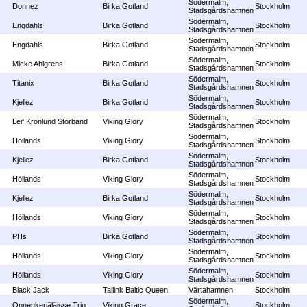
Södermalm,
Donnez
Birka Gotland
Stockholm
Stadsgårdshamnen
Södermalm,
Engdahls
Birka Gotland
Stockholm
Stadsgårdshamnen
Södermalm,
Engdahls
Birka Gotland
Stockholm
Stadsgårdshamnen
Södermalm,
Micke Ahlgrens
Birka Gotland
Stockholm
Stadsgårdshamnen
Södermalm,
Titanix
Birka Gotland
Stockholm
Stadsgårdshamnen
Södermalm,
Kjellez
Birka Gotland
Stockholm
Stadsgårdshamnen
Södermalm,
Leif Kronlund Storband
Viking Glory
Stockholm
Stadsgårdshamnen
Södermalm,
Höilands
Viking Glory
Stockholm
Stadsgårdshamnen
Södermalm,
Kjellez
Birka Gotland
Stockholm
Stadsgårdshamnen
Södermalm,
Höilands
Viking Glory
Stockholm
Stadsgårdshamnen
Södermalm,
Kjellez
Birka Gotland
Stockholm
Stadsgårdshamnen
Södermalm,
Höilands
Viking Glory
Stockholm
Stadsgårdshamnen
Södermalm,
PHs
Birka Gotland
Stockholm
Stadsgårdshamnen
Södermalm,
Höilands
Viking Glory
Stockholm
Stadsgårdshamnen
Södermalm,
Höilands
Viking Glory
Stockholm
Stadsgårdshamnen
Black Jack
Tallink Baltic Queen
Värtahamnen
Stockholm
Södermalm,
Onnenkerjäläisse Trio
Viking Grace
Stockholm