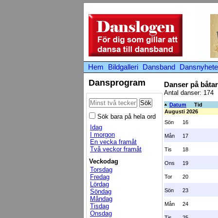
Hem
Bildgalleri
Dansband
Dansnyhete
Dansprogram
Danser på båtar
Antal danser: 174
Datum
Tid
Augusti 2026
Sök bara på hela ord
Sön
16
Idag
I morgon
Mån
17
En vecka framåt
Två veckor framåt
Tis
18
Veckodag
Ons
19
Torsdag
Fredag
Tor
20
Lördag
Sön
23
Söndag
Måndag
Mån
24
Tisdag
Onsdag
Tis
25