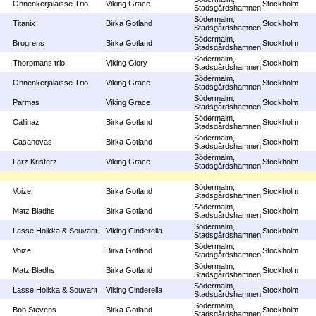
Onnenkerjäläisse Trio
Viking Grace
Stockholm
Stadsgårdshamnen
Södermalm,
Titanix
Birka Gotland
Stockholm
Stadsgårdshamnen
Södermalm,
Brogrens
Birka Gotland
Stockholm
Stadsgårdshamnen
Södermalm,
Thorpmans trio
Viking Glory
Stockholm
Stadsgårdshamnen
Södermalm,
Onnenkerjäläisse Trio
Viking Grace
Stockholm
Stadsgårdshamnen
Södermalm,
Parmas
Viking Grace
Stockholm
Stadsgårdshamnen
Södermalm,
Callinaz
Birka Gotland
Stockholm
Stadsgårdshamnen
Södermalm,
Casanovas
Birka Gotland
Stockholm
Stadsgårdshamnen
Södermalm,
Larz Kristerz
Viking Grace
Stockholm
Stadsgårdshamnen
Södermalm,
Voize
Birka Gotland
Stockholm
Stadsgårdshamnen
Södermalm,
Matz Bladhs
Birka Gotland
Stockholm
Stadsgårdshamnen
Södermalm,
Lasse Hoikka & Souvarit
Viking Cinderella
Stockholm
Stadsgårdshamnen
Södermalm,
Voize
Birka Gotland
Stockholm
Stadsgårdshamnen
Södermalm,
Matz Bladhs
Birka Gotland
Stockholm
Stadsgårdshamnen
Södermalm,
Lasse Hoikka & Souvarit
Viking Cinderella
Stockholm
Stadsgårdshamnen
Södermalm,
Bob Stevens
Birka Gotland
Stockholm
Stadsgårdshamnen