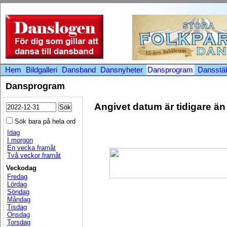
Hem
Bildgalleri
Dansband
Dansnyheter
Dansprogram
Dansstäl
Dansprogram
Angivet datum är tidigare ä
Sök bara på hela ord
Idag
I morgon
En vecka framåt
Två veckor framåt
Veckodag
Fredag
Lördag
Söndag
Måndag
Tisdag
Onsdag
Torsdag