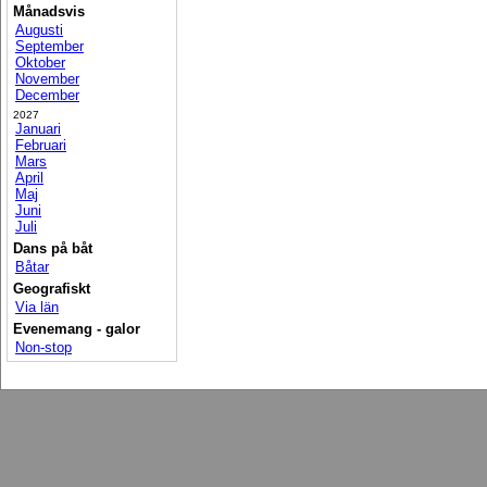
Månadsvis
Augusti
September
Oktober
November
December
2027
Januari
Februari
Mars
April
Maj
Juni
Juli
Dans på båt
Båtar
Geografiskt
Via län
Evenemang - galor
Non-stop